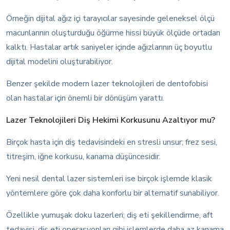
Örneğin dijital ağız içi tarayıcılar sayesinde geleneksel ölçü
macunlarının oluşturduğu öğürme hissi büyük ölçüde ortadan
kalktı. Hastalar artık saniyeler içinde ağızlarının üç boyutlu
dijital modelini oluşturabiliyor.
Benzer şekilde modern lazer teknolojileri de dentofobisi
olan hastalar için önemli bir dönüşüm yarattı.
Lazer Teknolojileri Diş Hekimi Korkusunu Azaltıyor mu?
Birçok hasta için diş tedavisindeki en stresli unsur; frez sesi,
titreşim, iğne korkusu, kanama düşüncesidir.
Yeni nesil dental lazer sistemleri ise birçok işlemde klasik
yöntemlere göre çok daha konforlu bir alternatif sunabiliyor.
Özellikle yumuşak doku lazerleri; diş eti şekillendirme, aft
tedavisi, diş eti operasyonları gibi işlemlerde daha az kanama