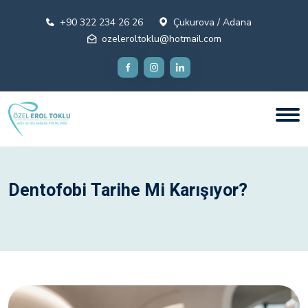
+90 322 234 26 26
Çukurova / Adana
ozeleroltoklu@hotmail.com
Dentofobi Tarihe Mi Karışıyor?