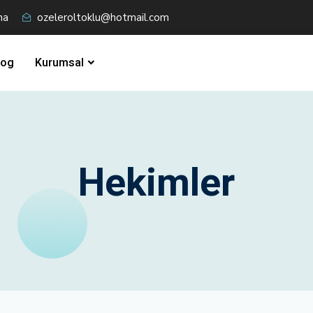
na
ozeleroltoklu@hotmail.com
log
Kurumsal
Hekimler