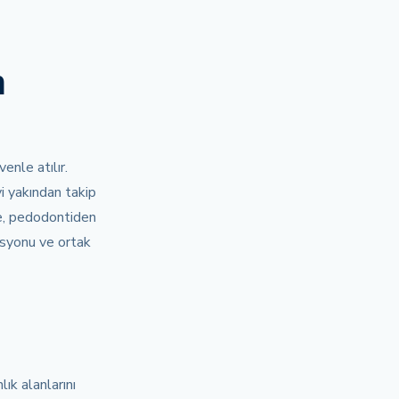
n
enle atılır.
yi yakından takip
ye, pedodontiden
asyonu ve ortak
ık alanlarını