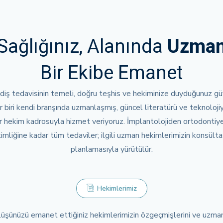
Sağlığınız, Alanında
Uzma
Bir Ekibe Emanet
r diş tedavisinin temeli, doğru teşhis ve hekiminize duyduğunuz güv
r biri kendi branşında uzmanlaşmış, güncel literatürü ve teknoloji
r hekim kadrosuyla hizmet veriyoruz. İmplantolojiden ortodonti
kimliğine kadar tüm tedaviler; ilgili uzman hekimlerimizin konsült
planlamasıyla yürütülür.
Hekimlerimiz
üşünüzü emanet ettiğiniz hekimlerimizin özgeçmişlerini ve uzmanl