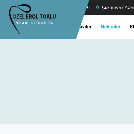
+90 322 234 26 26
Çukurova / Ada
Tedaviler
Hekimler
B