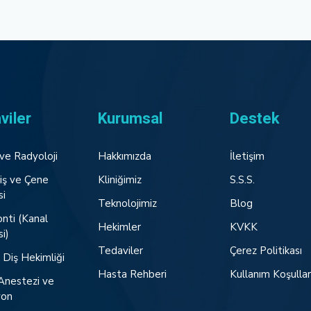
viler
Kurumsal
Destek
ve Radyoloji
Hakkımızda
İletişim
iş ve Çene
Kliniğimiz
S.S.S.
si
Teknolojimiz
Blog
nti (Kanal
Hekimler
KVKK
i)
Tedaviler
Çerez Politikası
 Diş Hekimliği
Hasta Rehberi
Kullanım Koşullar
Anestezi ve
yon