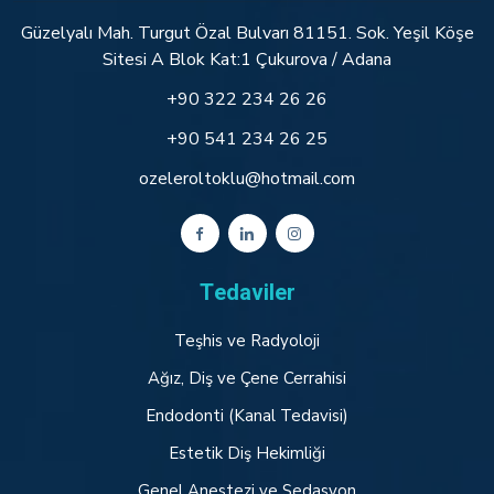
Güzelyalı Mah. Turgut Özal Bulvarı 81151. Sok. Yeşil Köşe
Sitesi A Blok Kat:1 Çukurova / Adana
+90 322 234 26 26
+90 541 234 26 25
ozeleroltoklu@hotmail.com
Tedaviler
Teşhis ve Radyoloji
Ağız, Diş ve Çene Cerrahisi
Endodonti (Kanal Tedavisi)
Estetik Diş Hekimliği
Genel Anestezi ve Sedasyon